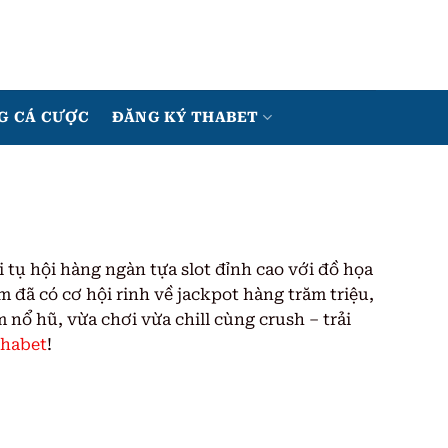
G CÁ CƯỢC
ĐĂNG KÝ THABET
tụ hội hàng ngàn tựa slot đỉnh cao với đồ họa
m đã có cơ hội rinh về jackpot hàng trăm triệu,
 nổ hũ, vừa chơi vừa chill cùng crush – trải
Thabet
!