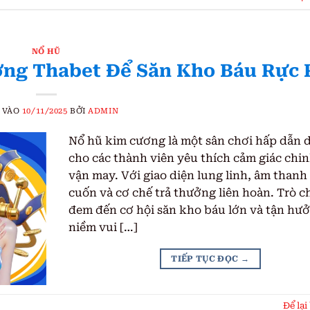
NỔ HŨ
ng Thabet Để Săn Kho Báu Rực 
 VÀO
10/11/2025
BỞI
ADMIN
Nổ hũ kim cương là một sân chơi hấp dẫn 
cho các thành viên yêu thích cảm giác chi
vận may. Với giao diện lung linh, âm thanh 
cuốn và cơ chế trả thưởng liên hoàn. Trò c
đem đến cơ hội săn kho báu lớn và tận hư
niềm vui […]
TIẾP TỤC ĐỌC
→
Để lại