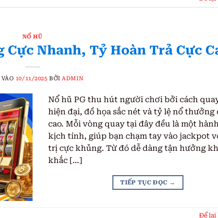
NỔ HŨ
 Cực Nhanh, Tỷ Hoàn Trả Cực C
 VÀO
10/11/2025
BỞI
ADMIN
Nổ hũ PG thu hút người chơi bởi cách qua
hiện đại, đồ họa sắc nét và tỷ lệ nổ thưởng
cao. Mỗi vòng quay tại đây đều là một hành
kịch tính, giúp bạn chạm tay vào jackpot vớ
trị cực khủng. Từ đó dễ dàng tận hưởng k
khắc […]
TIẾP TỤC ĐỌC
→
Để lại