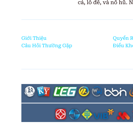
cá, lô đề, và nổ hũ. 
Giới Thiệu
Quyền R
Câu Hỏi Thường Gặp
Điều Kh