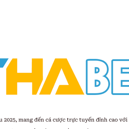
 2025, mang đến cá cược trực tuyến đỉnh cao với c