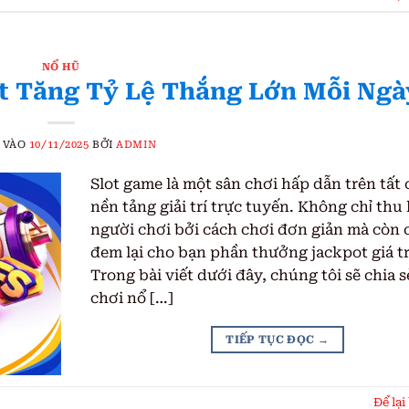
NỔ HŨ
t Tăng Tỷ Lệ Thắng Lớn Mỗi Ngà
 VÀO
10/11/2025
BỞI
ADMIN
Slot game là một sân chơi hấp dẫn trên tất 
nền tảng giải trí trực tuyến. Không chỉ thu
người chơi bởi cách chơi đơn giản mà còn 
đem lại cho bạn phần thưởng jackpot giá tr
Trong bài viết dưới đây, chúng tôi sẽ chia s
chơi nổ […]
TIẾP TỤC ĐỌC
→
Để lại