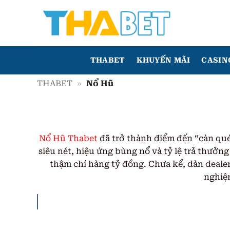
Bỏ
qua
nội
dung
THABET
KHUYẾN MÃI
CASIN
THABET
»
Nổ Hũ
Nổ Hũ Thabet
đã trở thành điểm đến “càn qué
siêu nét, hiệu ứng bùng nổ và tỷ lệ trả thưởng
thậm chí hàng tỷ đồng. Chưa kể, dàn dealer 
nghiệm