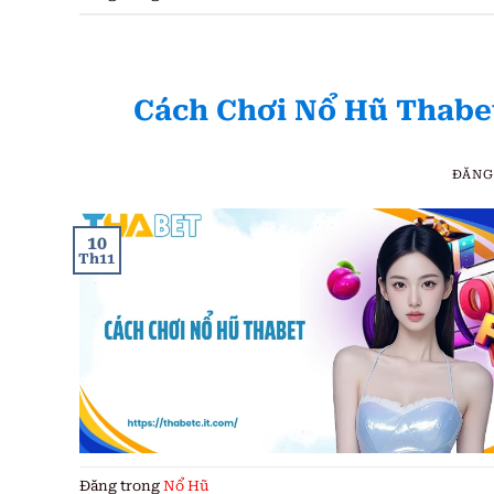
Cách Chơi Nổ Hũ Thabe
ĐĂNG
10
Th11
Đăng trong
Nổ Hũ