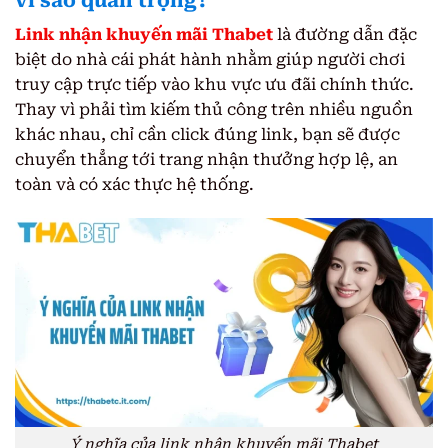
vì sao quan trọng?
Link nhận khuyến mãi Thabet
là đường dẫn đặc
biệt do nhà cái phát hành nhằm giúp người chơi
truy cập trực tiếp vào khu vực ưu đãi chính thức.
Thay vì phải tìm kiếm thủ công trên nhiều nguồn
khác nhau, chỉ cần click đúng link, bạn sẽ được
chuyển thẳng tới trang nhận thưởng hợp lệ, an
toàn và có xác thực hệ thống.
Ý nghĩa của link nhận khuyến mãi Thabet