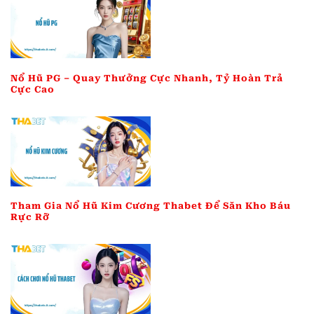
Nổ Hũ PG – Quay Thưởng Cực Nhanh, Tỷ Hoàn Trả
Cực Cao
Tham Gia Nổ Hũ Kim Cương Thabet Để Săn Kho Báu
Rực Rỡ