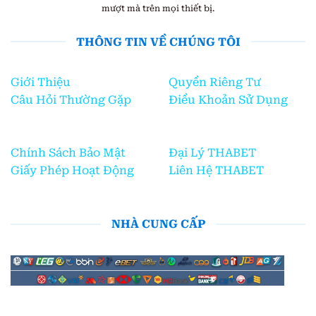
mượt mà trên mọi thiết bị.
THÔNG TIN VỀ CHÚNG TÔI
Giới Thiệu
Quyền Riêng Tư
Câu Hỏi Thường Gặp
Điều Khoản Sử Dụng
Chính Sách Bảo Mật
Đại Lý THABET
Giấy Phép Hoạt Động
Liên Hệ THABET
NHÀ CUNG CẤP