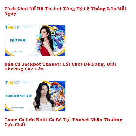
Cách Chơi Nổ Hũ Thabet Tăng Tỷ Lệ Thắng Lớn Mỗi
Ngày
Bắn Cá Jackpot Thabet: Lối Chơi Dễ Dàng, Giải
Thưởng Cực Lớn
Game Cá Lớn Nuốt Cá Bé Tại Thabet Nhận Thưởng
Cực Chất