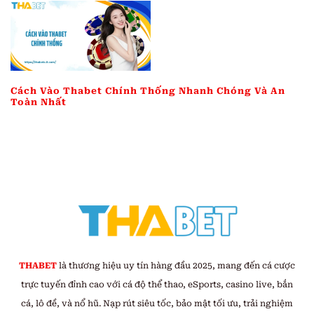
Cách Vào Thabet Chính Thống Nhanh Chóng Và An
Toàn Nhất
THABET
là thương hiệu uy tín hàng đầu 2025, mang đến cá cược
trực tuyến đỉnh cao với cá độ thể thao, eSports, casino live, bắn
cá, lô đề, và nổ hũ. Nạp rút siêu tốc, bảo mật tối ưu, trải nghiệm