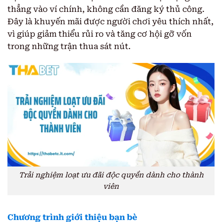
thẳng vào ví chính, không cần đăng ký thủ công.
Đây là khuyến mãi được người chơi yêu thích nhất,
vì giúp giảm thiểu rủi ro và tăng cơ hội gỡ vốn
trong những trận thua sát nút.
Trải nghiệm loạt ưu đãi độc quyền dành cho thành
viên
Chương trình giới thiệu bạn bè