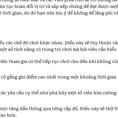
ên tục hoán đổi vị trí và sắp xếp chúng để đạt được một
t thời gian, do đó bạn nên lưu ý để không để lãng phí v
u các chế độ chơi khác nhau. Điều này sẽ tùy thuộc v
ột số tính năng có trong trò chơi mà hội viên cần hiểu 
viên tham gia có thể tiếp tục chơi cho đến khi không cò
 cố gắng ghi điểm cao nhất trong một khoảng thời gian
 các yêu cầu cụ thể như phá hủy một số viên kim cương
 được tăng dần thông qua từng cấp độ. Điều này sẽ thử t
cao hơn.