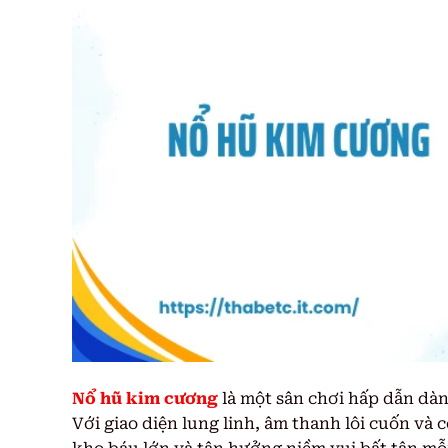
Nổ hũ kim cương
là một sân chơi hấp dẫn dàn
Với giao diện lung linh, âm thanh lôi cuốn và 