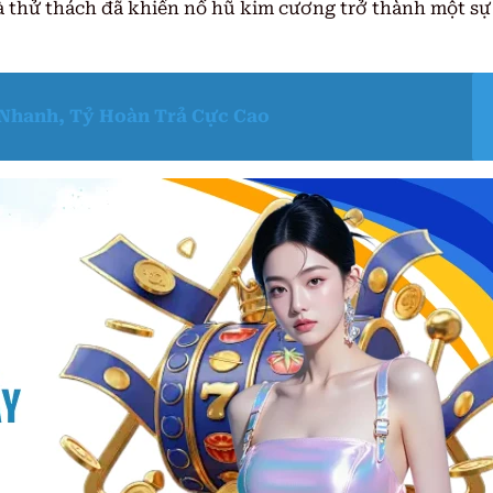
 và thử thách đã khiến nổ hũ kim cương trở thành một sự
Nhanh, Tỷ Hoàn Trả Cực Cao