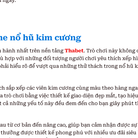
i ngày.
me nổ hũ kim cương
nh hành nhất trên nền tảng
Thabet
. Trò chơi này không 
hù hợp với những đối tượng người chơi yêu thích xếp hì
phải hiểu rõ để vượt qua những thử thách trong nổ hũ 
cách sắp xếp các viên kim cương cùng màu theo hàng ng
 trò chơi bằng việc thiết kế giao diện đẹp mắt, tạo hiệ
t cả những yếu tố này đều đem đến cho bạn giây phút t
au từ cơ bản đến nâng cao, giúp bạn cảm nhận được sự
 thưởng được thiết kế phong phú với nhiều ưu đãi siêu