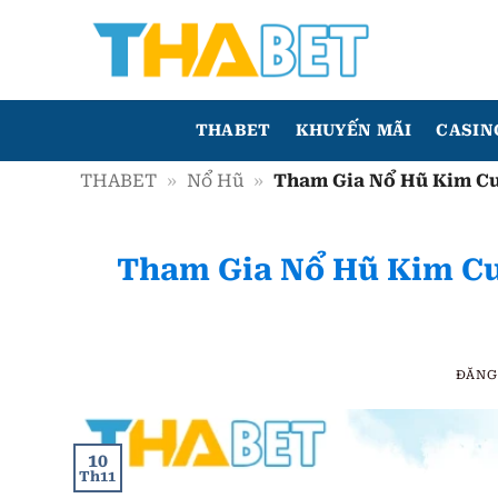
Bỏ
qua
nội
dung
THABET
KHUYẾN MÃI
CASIN
THABET
»
Nổ Hũ
»
Tham Gia Nổ Hũ Kim Cư
Tham Gia Nổ Hũ Kim C
ĐĂNG
10
Th11