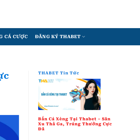
G CÁ CƯỢC
ĐĂNG KÝ THABET
THABET Tin Tức
ực
Bắn Cá Xèng Tại Thabet – Săn
Xu Thả Ga, Trúng Thưởng Cực
Đã