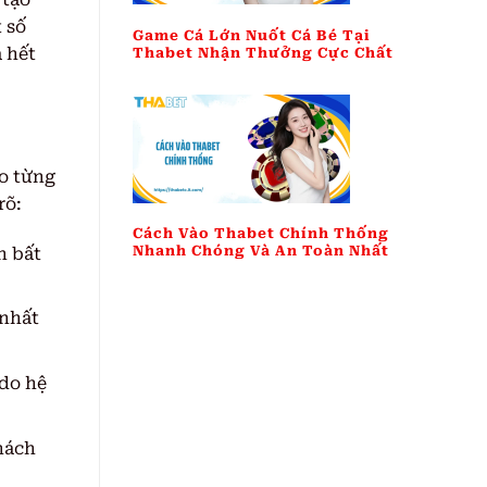
 số
Game Cá Lớn Nuốt Cá Bé Tại
à hết
Thabet Nhận Thưởng Cực Chất
ào từng
rõ:
Cách Vào Thabet Chính Thống
Nhanh Chóng Và An Toàn Nhất
n bất
 nhất
 do hệ
hách