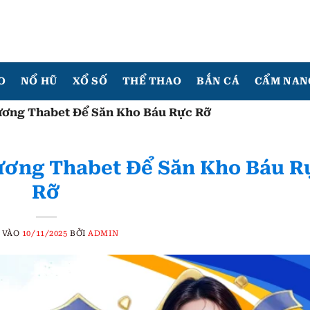
O
NỔ HŨ
XỔ SỐ
THỂ THAO
BẮN CÁ
CẨM NAN
ơng Thabet Để Săn Kho Báu Rực Rỡ
ương Thabet Để Săn Kho Báu R
Rỡ
 VÀO
10/11/2025
BỞI
ADMIN