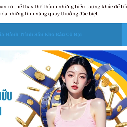
 bạn có thể thay thế thành những biểu tượng khác để tố
khóa những tính năng quay thưởng đặc biệt.
ia Hành Trình Săn Kho Báu Cổ Đại