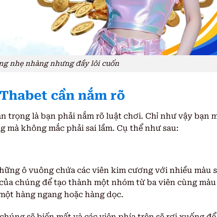
ng nhẹ nhàng nhưng đầy lôi cuốn
 Thabet cần nắm rõ
n trọng là bạn phải nắm rõ luật chơi. Chỉ như vậy bạn 
g mà không mắc phải sai lầm. Cụ thể như sau:
những ô vuông chứa các viên kim cương với nhiều màu 
í của chúng để tạo thành một nhóm từ ba viên cùng màu 
h một hàng ngang hoặc hàng dọc.
úng sẽ biến mất và các viên phía trên sẽ rơi xuống để