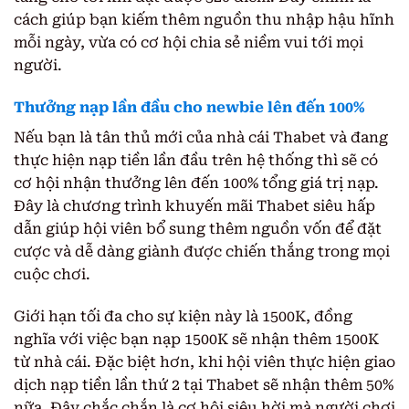
cách giúp bạn kiếm thêm nguồn thu nhập hậu hĩnh
mỗi ngày, vừa có cơ hội chia sẻ niềm vui tới mọi
người.
Thưởng nạp lần đầu cho newbie lên đến 100%
Nếu bạn là tân thủ mới của nhà cái Thabet và đang
thực hiện nạp tiền lần đầu trên hệ thống thì sẽ có
cơ hội nhận thưởng lên đến 100% tổng giá trị nạp.
Đây là chương trình khuyến mãi Thabet siêu hấp
dẫn giúp hội viên bổ sung thêm nguồn vốn để đặt
cược và dễ dàng giành được chiến thắng trong mọi
cuộc chơi.
Giới hạn tối đa cho sự kiện này là 1500K, đồng
nghĩa với việc bạn nạp 1500K sẽ nhận thêm 1500K
từ nhà cái. Đặc biệt hơn, khi hội viên thực hiện giao
dịch nạp tiền lần thứ 2 tại Thabet sẽ nhận thêm 50%
nữa. Đây chắc chắn là cơ hội siêu hời mà người chơi