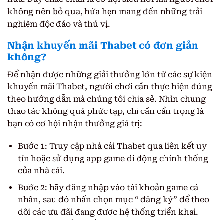
không nên bỏ qua, hứa hẹn mang đến những trải
nghiệm độc đáo và thú vị.
Nhận khuyến mãi Thabet có đơn giản
không?
Để nhận được những giải thưởng lớn từ các sự kiện
khuyến mãi Thabet, người chơi cần thực hiện đúng
theo hướng dẫn mà chúng tôi chia sẻ. Nhìn chung
thao tác không quá phức tạp, chỉ cần cẩn trọng là
bạn có cơ hội nhận thưởng giá trị:
Bước 1: Truy cập nhà cái Thabet qua liên kết uy
tín hoặc sử dụng app game di động chính thống
của nhà cái.
Bước 2: hãy đăng nhập vào tài khoản game cá
nhân, sau đó nhấn chọn mục “ đăng ký” để theo
dõi các ưu đãi đang được hệ thống triển khai.