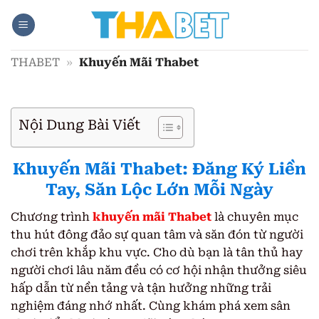
Bỏ
qua
nội
dung
THABET
»
Khuyến Mãi Thabet
Nội Dung Bài Viết
Khuyến Mãi Thabet: Đăng Ký Liền
Tay, Săn Lộc Lớn Mỗi Ngày
Chương trình
khuyến mãi Thabet
là chuyên mục
thu hút đông đảo sự quan tâm và săn đón từ người
chơi trên khắp khu vực. Cho dù bạn là tân thủ hay
người chơi lâu năm đều có cơ hội nhận thưởng siêu
hấp dẫn từ nền tảng và tận hưởng những trải
nghiệm đáng nhớ nhất. Cùng khám phá xem sân