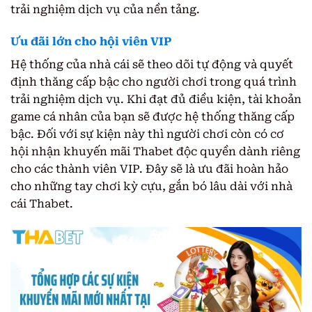
trải nghiệm dịch vụ của nền tảng.
Ưu đãi lớn cho hội viên VIP
Hệ thống của nhà cái sẽ theo dõi tự động và quyết
định thăng cấp bậc cho người chơi trong quá trình
trải nghiệm dịch vụ. Khi đạt đủ điều kiện, tài khoản
game cá nhân của bạn sẽ được hệ thống thăng cấp
bậc. Đối với sự kiện này thì người chơi còn có cơ
hội nhận khuyến mãi Thabet độc quyền dành riêng
cho các thành viên VIP. Đây sẽ là ưu đãi hoàn hảo
cho những tay chơi kỳ cựu, gắn bó lâu dài với nhà
cái Thabet.