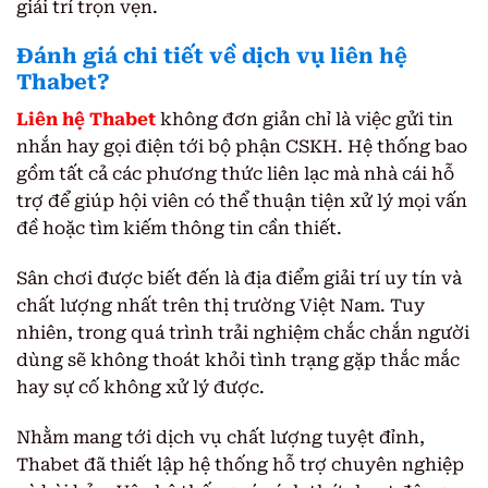
giải trí trọn vẹn.
Đánh giá chi tiết về dịch vụ liên hệ
Thabet?
Liên hệ Thabet
không đơn giản chỉ là việc gửi tin
nhắn hay gọi điện tới bộ phận CSKH. Hệ thống bao
gồm tất cả các phương thức liên lạc mà nhà cái hỗ
trợ để giúp hội viên có thể thuận tiện xử lý mọi vấn
đề hoặc tìm kiếm thông tin cần thiết.
Sân chơi được biết đến là địa điểm giải trí uy tín và
chất lượng nhất trên thị trường Việt Nam. Tuy
nhiên, trong quá trình trải nghiệm chắc chắn người
dùng sẽ không thoát khỏi tình trạng gặp thắc mắc
hay sự cố không xử lý được.
Nhằm mang tới dịch vụ chất lượng tuyệt đỉnh,
Thabet đã thiết lập hệ thống hỗ trợ chuyên nghiệp