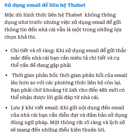
Sử dụng email để liên hệ Thabet
Mặc dù hình thức liên hệ Thabet không thông
dụng như trước nhưng việc sử dụng email để gửi
thông tin đến nhà cái vẫn là một trong những lựa
chọn khả thi.
Chi tiết và rõ ràng: Khi sử dụng email để gửi thắc
mắc đến nhà cái bạn cần miêu tả chi tiết và cụ
thể vấn đề đang gặp phải
Thời gian phản hồi: thời gian phản hồi của email
lâu hơn so với các phương thức liên hệ còn lại.
Bạn phải chờ khoảng từ 24h cho đến 48h mới có
thể nhận được lời giải đáp từ nhà cái.
Lưu ý khi viết email: Khi gửi nội dung đến email
của nhà cái bạn cần diễn đạt và đảm bảo sử dụng
đúng ngữ pháp. Một thông rik rõ ràng và lịch sử
sẽ mang đến những điều kiện thuận lợi.