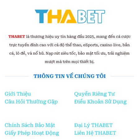
THABET
là thương hiệu uy tín hàng đầu 2025, mang đến cá cược
trực tuyến đỉnh cao với cá độ thể thao, eSports, casino live, bắn
cá, lô đề, và nổ hũ. Nạp rút siêu tốc, bảo mật tối ưu, trải nghiệm
mượt mà trên mọi thiết bị.
THÔNG TIN VỀ CHÚNG TÔI
Giới Thiệu
Quyền Riêng Tư
Câu Hỏi Thường Gặp
Điều Khoản Sử Dụng
Chính Sách Bảo Mật
Đại Lý THABET
Giấy Phép Hoạt Động
Liên Hệ THABET