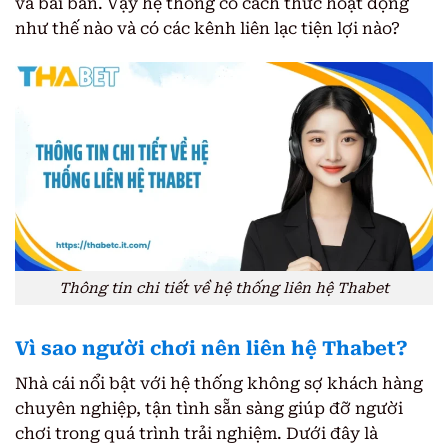
và bài bản. Vậy hệ thống có cách thức hoạt động
như thế nào và có các kênh liên lạc tiện lợi nào?
Thông tin chi tiết về hệ thống liên hệ Thabet
Vì sao người chơi nên liên hệ Thabet?
Nhà cái nổi bật với hệ thống không sợ khách hàng
chuyên nghiệp, tận tình sẵn sàng giúp đỡ người
chơi trong quá trình trải nghiệm. Dưới đây là