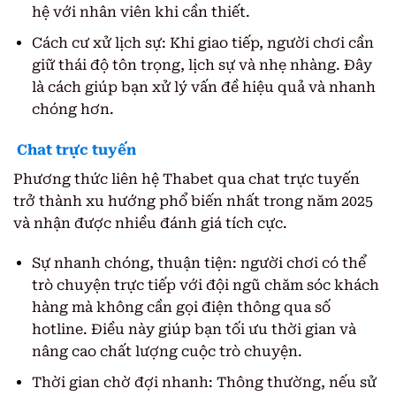
hệ với nhân viên khi cần thiết.
Cách cư xử lịch sự: Khi giao tiếp, người chơi cần
giữ thái độ tôn trọng, lịch sự và nhẹ nhàng. Đây
là cách giúp bạn xử lý vấn đề hiệu quả và nhanh
chóng hơn.
Chat trực tuyến
Phương thức liên hệ Thabet qua chat trực tuyến
trở thành xu hướng phổ biến nhất trong năm 2025
và nhận được nhiều đánh giá tích cực.
Sự nhanh chóng, thuận tiện: người chơi có thể
trò chuyện trực tiếp với đội ngũ chăm sóc khách
hàng mà không cần gọi điện thông qua số
hotline. Điều này giúp bạn tối ưu thời gian và
nâng cao chất lượng cuộc trò chuyện.
Thời gian chờ đợi nhanh: Thông thường, nếu sử