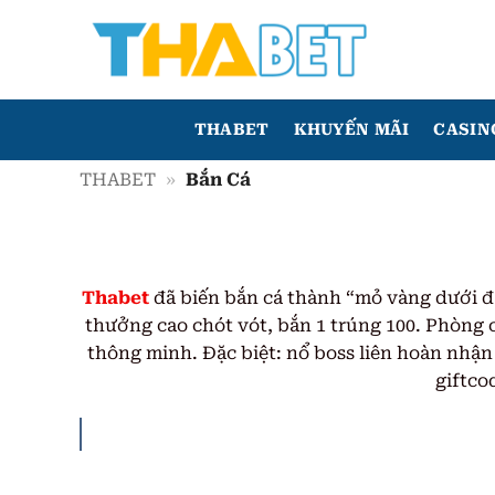
Bỏ
qua
nội
dung
THABET
KHUYẾN MÃI
CASIN
THABET
»
Bắn Cá
Thabet
đã biến bắn cá thành “mỏ vàng dưới đạ
thưởng cao chót vót, bắn 1 trúng 100. Phòng 
thông minh. Đặc biệt: nổ boss liên hoàn nhận 
giftco