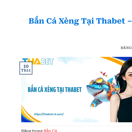
Bắn Cá Xèng Tại Thabet 
ĐĂNG
10
Th11
Đăng trong
Bắn Cá