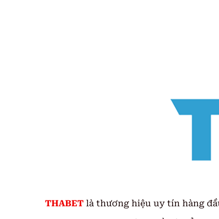
THABET
là thương hiệu uy tín hàng đầu