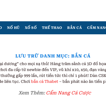
O
NỔ HŨ
XỔ SỐ
THỂ THAO
BẮN CÁ
CẨM NAN
LƯU TRỮ DANH MỤC:
BẮN CÁ
i dương” cho mọi xạ thủ! Hàng trăm sảnh cá 3D đồ họa s
chơi đa cấp từ newbie đến VIP, vũ khí x10, x50, đạn vàn
thưởng gấp 999 lần, rút tiền tức thì chỉ 1 phút! Dàn CS
de liên tục. Chơi
bắn cá Thabet
– bắn phát nào ăn tiền p
Xem Thêm:
Cẩm Nang Cá Cược