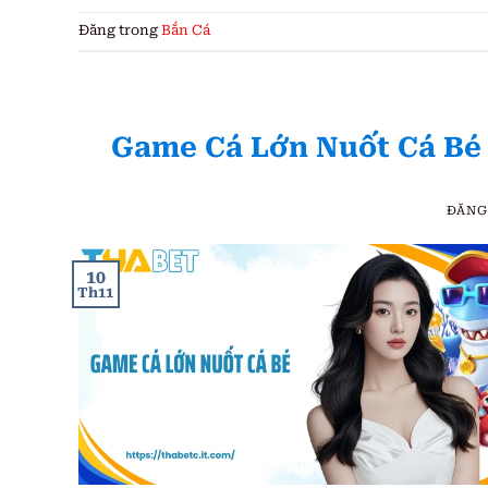
Đăng trong
Bắn Cá
Game Cá Lớn Nuốt Cá Bé
ĐĂNG
10
Th11