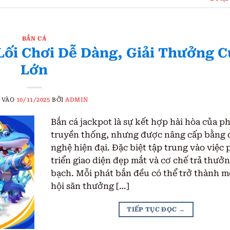
BẮN CÁ
Lối Chơi Dễ Dàng, Giải Thưởng C
Lớn
 VÀO
10/11/2025
BỞI
ADMIN
Bắn cá jackpot là sự kết hợp hài hòa của p
truyền thống, nhưng được nâng cấp bằng 
nghệ hiện đại. Đặc biệt tập trung vào việc 
triển giao diện đẹp mắt và cơ chế trả thưở
bạch. Mỗi phát bắn đều có thể trở thành m
hội săn thưởng […]
TIẾP TỤC ĐỌC
→