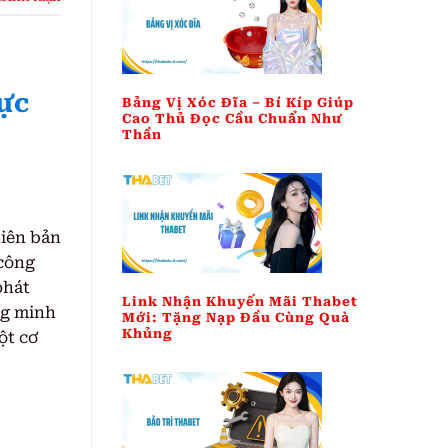
ực
Bảng Vị Xóc Đĩa – Bí Kíp Giúp
Cao Thủ Đọc Cầu Chuẩn Như
Thần
hiên bản
công
phát
Link Nhận Khuyến Mãi Thabet
ng minh
Mới: Tặng Nạp Đầu Cùng Quà
Khủng
ột cơ