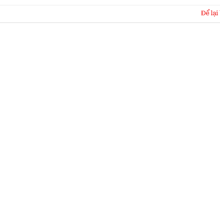
Để lại