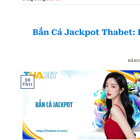
Bắn Cá Jackpot Thabet: 
ĐĂNG
10
Th11