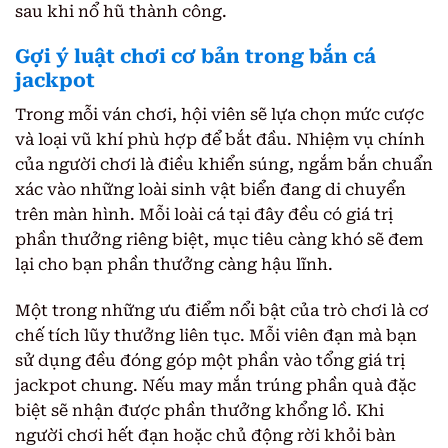
sau khi nổ hũ thành công.
Gợi ý luật chơi cơ bản trong bắn cá
jackpot
Trong mỗi ván chơi, hội viên sẽ lựa chọn mức cược
và loại vũ khí phù hợp để bắt đầu. Nhiệm vụ chính
của người chơi là điều khiển súng, ngắm bắn chuẩn
xác vào những loài sinh vật biển đang di chuyển
trên màn hình. Mỗi loài cá tại đây đều có giá trị
phần thưởng riêng biệt, mục tiêu càng khó sẽ đem
lại cho bạn phần thưởng càng hậu lĩnh.
Một trong những ưu điểm nổi bật của trò chơi là cơ
chế tích lũy thưởng liên tục. Mỗi viên đạn mà bạn
sử dụng đều đóng góp một phần vào tổng giá trị
jackpot chung. Nếu may mắn trúng phần quà đặc
biệt sẽ nhận được phần thưởng khổng lồ. Khi
người chơi hết đạn hoặc chủ động rời khỏi bàn