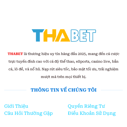
THABET
là thương hiệu uy tín hàng đầu 2025, mang đến cá cược
trực tuyến đỉnh cao với cá độ thể thao, eSports, casino live, bắn
cá, lô đề, và nổ hũ. Nạp rút siêu tốc, bảo mật tối ưu, trải nghiệm
mượt mà trên mọi thiết bị.
THÔNG TIN VỀ CHÚNG TÔI
Giới Thiệu
Quyền Riêng Tư
Câu Hỏi Thường Gặp
Điều Khoản Sử Dụng