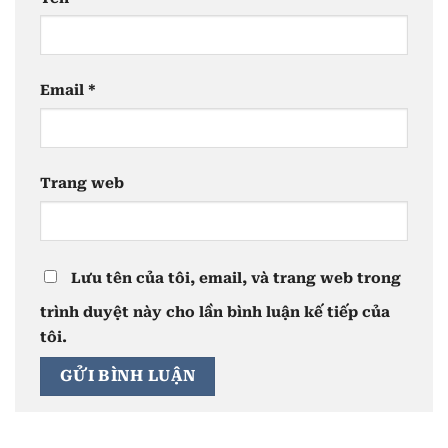
Email
*
Trang web
Lưu tên của tôi, email, và trang web trong
trình duyệt này cho lần bình luận kế tiếp của
tôi.