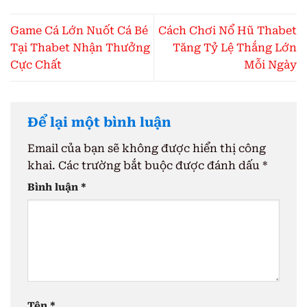
Game Cá Lớn Nuốt Cá Bé
Cách Chơi Nổ Hũ Thabet
Tại Thabet Nhận Thưởng
Tăng Tỷ Lệ Thắng Lớn
Cực Chất
Mỗi Ngày
Để lại một bình luận
Email của bạn sẽ không được hiển thị công
khai.
Các trường bắt buộc được đánh dấu
*
Bình luận
*
Tên
*