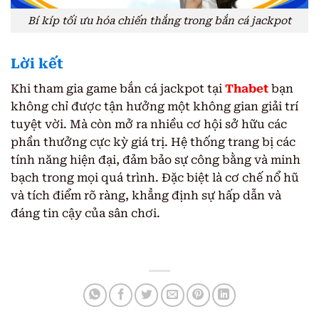
Bí kíp tối ưu hóa chiến thắng trong bắn cá jackpot
Lời kết
Khi tham gia game bắn cá jackpot tại
Thabet
bạn
không chỉ được tận hưởng một không gian giải trí
tuyệt vời. Mà còn mở ra nhiều cơ hội sở hữu các
phần thưởng cực kỳ giá trị. Hệ thống trang bị các
tính năng hiện đại, đảm bảo sự công bằng và minh
bạch trong mọi quá trình. Đặc biệt là cơ chế nổ hũ
và tích điểm rõ ràng, khẳng định sự hấp dẫn và
đáng tin cậy của sân chơi.