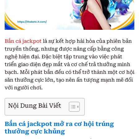
Bắn cá jackpot
là sự kết hợp hài hòa của phiên bản
truyền thống, nhưng được nâng cấp bằng công
nghệ hiện đại. Đặc biệt tập trung vào việc phát
triển giao diện đẹp mắt và cơ chế trả thưởng minh
bạch. Mỗi phát bắn đều có thể trở thành một cơ hội
săn thưởng cực lớn, tạo nên ấn tượng mạnh mẽ đối
với người chơi.
Nội Dung Bài Viết
Bắn cá jackpot mở ra cơ hội trúng
thưởng cực khủng