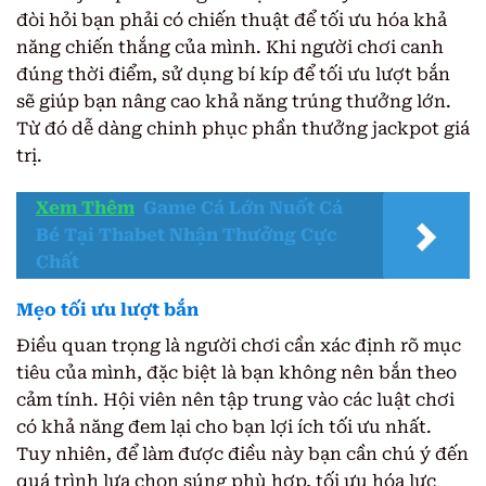
đòi hỏi bạn phải có chiến thuật để tối ưu hóa khả
năng chiến thắng của mình. Khi người chơi canh
đúng thời điểm, sử dụng bí kíp để tối ưu lượt bắn
sẽ giúp bạn nâng cao khả năng trúng thưởng lớn.
Từ đó dễ dàng chinh phục phần thưởng jackpot giá
trị.
Xem Thêm
Game Cá Lớn Nuốt Cá
Bé Tại Thabet Nhận Thưởng Cực
Chất
Mẹo tối ưu lượt bắn
Điều quan trọng là người chơi cần xác định rõ mục
tiêu của mình, đặc biệt là bạn không nên bắn theo
cảm tính. Hội viên nên tập trung vào các luật chơi
có khả năng đem lại cho bạn lợi ích tối ưu nhất.
Tuy nhiên, để làm được điều này bạn cần chú ý đến
quá trình lựa chọn súng phù hợp, tối ưu hóa lực