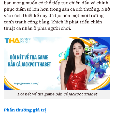
bạn mong muốn có thể tiếp tục chiến đấu và chinh
phục điểm số lớn hơn trong săn cá đổi thưởng. Nhờ
vào cách thiết kế này đã tạo nên một môi trường
cạnh tranh công bằng, khích lệ phát triển chiến
thuật cá nhân ở phía người chơi.
Đôi nét về tựa game bắn cá jackpot Thabet
Phần thưởng giá trị