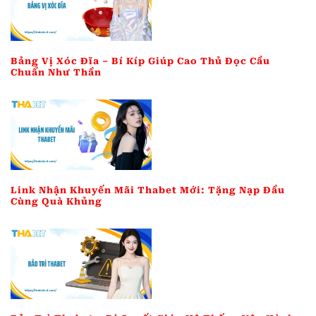
Bảng Vị Xóc Đĩa – Bí Kíp Giúp Cao Thủ Đọc Cầu
Chuẩn Như Thần
Link Nhận Khuyến Mãi Thabet Mới: Tặng Nạp Đầu
Cùng Quà Khủng