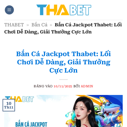
Bỏ
qua
nội
dung
THABET
»
Bắn Cá
»
Bắn Cá Jackpot Thabet: Lối
Chơi Dễ Dàng, Giải Thưởng Cực Lớn
Bắn Cá Jackpot Thabet: Lối
Chơi Dễ Dàng, Giải Thưởng
Cực Lớn
ĐĂNG VÀO
10/11/2025
BỞI
ADMIN
10
Th11