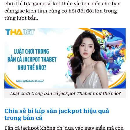
chơi thì tựa game sẽ kết thúc và đem đến cho bạn
cảm giác kịch tính cùng cơ hội đổi đời lớn trong
từng lượt bắn.
Luật chơi trong bắn cá jackpot Thabet như thế nào?
Chia sẻ bí kíp săn jackpot hiệu quả
trong bắn cá
Bắn cá jackpot không chỉ dựa vào may mắn mà còn